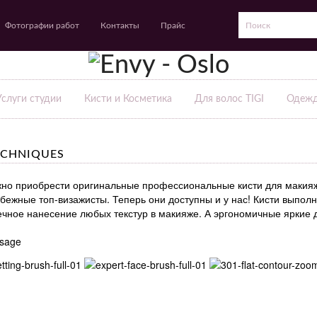
Фотографии работ
Контакты
Прайс
Услуги студии
Кисти и Косметика
Для волос TIGI
Одежд
ECHNIQUES
но приобрести оригинальные профессиональные кисти для макияжа 
бежные топ-визажисты. Теперь они доступны и у нас! Кисти выполн
чное нанесение любых текстур в макияже. А эргономичные яркие д
isage