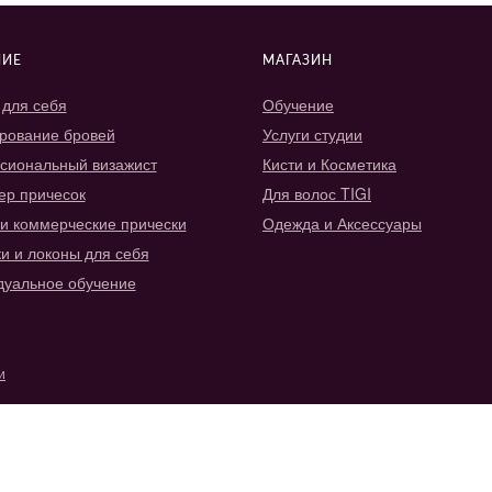
НИЕ
МАГАЗИН
для себя
Обучение
рование бровей
Услуги студии
сиональный визажист
Кисти и Косметика
ер причесок
Для волос TIGI
и коммерческие прически
Одежда и Аксессуары
и и локоны для себя
дуальное обучение
и