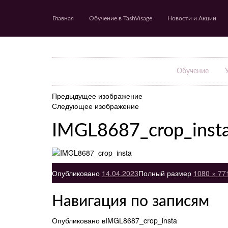
Главная
Обучение в TashVisage
Новости и Акции
Обучение
Предыдущее изображение
Следующее изображение
IMGL8687_crop_inst
Опубликовано
14.04.2023
Полный размер
1080 × 77
Навигация по записям
Опубликовано в
IMGL8687_crop_insta