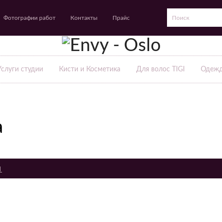
Фотографии работ
Контакты
Прайс
Услуги студии
Кисти и Косметика
Для волос TIGI
Одежд
a
1