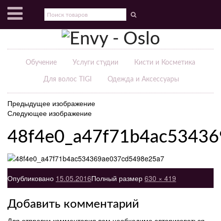
Обучение
Услуги студии
Кисти и Косметика
Для волос TIGI
Одежда и Аксессуары
Предыдущее изображение
Следующее изображение
48f4e0_a47f71b4ac5343
Опубликовано
15.05.2016
Полный размер
630 × 419
Добавить комментарий
Для отправки комментария вам необходимо
авторизоваться
.